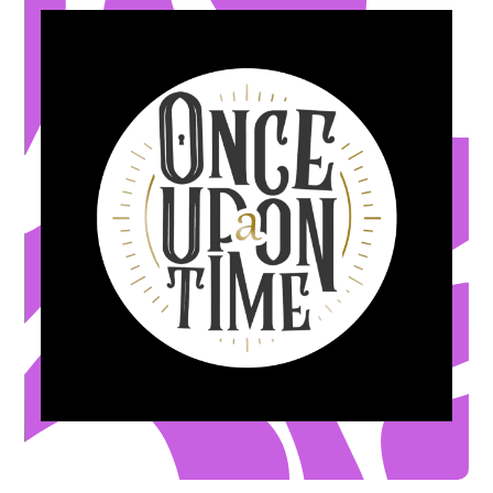
(appelez pour appliquer l'offre)
magie, hôpital Rosemary, super héros et super vilains).
Sur l’ensemble des salles d’escape game (école de
-12%
OFFRE ILLIMITÉE
joueurs et plus (appelez pour appliquer l'offre)
de réduction sur la réservation d’une salle pour 4
-20€
OFFRE DE BIENVENUE
joueurs (appelez pour appliquer l'offre)
de réduction sur la réservation d’une salle pour 2 ou 3
-10€
OFFRE DE BIENVENUE
Escape Game
TIME
ESCAPE GAME ONCE UPON A