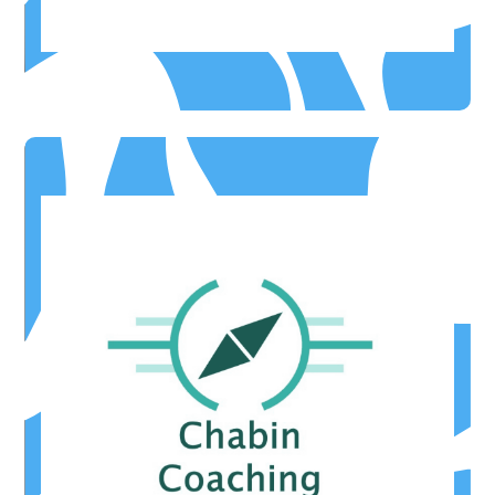
CARRERE sarl
* hors bilan d'orientation
Coaching , hors bilan d'orientation
-10%
de réduction sur toutes les prestations de Chabin
OFFRE ILLIMITÉE
Hachette "Objectif Orientation" offert.
Pour un Bilan d'orientation à 400€ = le guide
OFFRE DE BIENVENUE