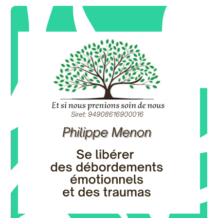
15%)
sur la 2ème séance d'accompagnement 60mn. (soit
-9€
OFFRE DE BIENVENUE
sur la 1ère séance d'accompagnement 60mn (soit 10%)
-6€
OFFRE DE BIENVENUE
* Apaisement émotionnel sur un thème précis
sur une séance flash 60min (soit 10%)
-6€
OFFRE DE BIENVENUE
30mn d'accompagnement téléphonique offert
OFFRE DE BIENVENUE
Philippe MENON - EFT
DE NOUS
ET SI NOUS PRENIONS SOIN