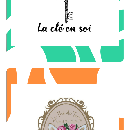
OFFRE DE BIENVENUE
Sophrologue -Energetique
LA CLÉ EN SOI
Thé à la menthe offert à la fin du repas - sur place
OFFRE ILLIMITÉE
chaude
pour l'achat cumulé d'une patisserie et d'une boisson
-1€
OFFRE ILLIMITÉE