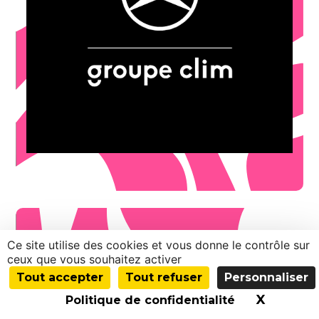
OFFRE DE BIENVENUE
Concessionnaire automobile
Auch
MERCEDES-BENZ Groupe Clim
Ce site utilise des cookies et vous donne le contrôle sur
ceux que vous souhaitez activer
Tout accepter
Tout refuser
Personnaliser
X
Masquer
Politique de confidentialité