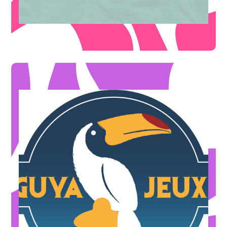
FILLES DU SUD
* Hors mois de décembre
sur tous les jeux de société du magasin
-5%
OFFRE ILLIMITÉE
* Hors mois de décembre
est offert
Pour l'achat de 3 jeux de société, le moins cher des 3
OFFRE DE BIENVENUE