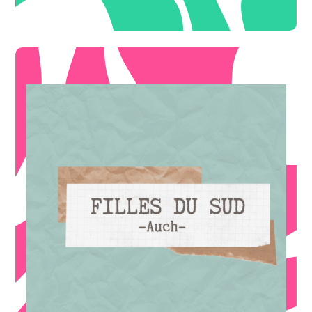
* *hors promotions
vêtement le plus cher
-10%
Pour 2 articles achetés, 10% de réduction sur le
OFFRE ILLIMITÉE
* hors promotions
accessoire (parfum d'intérieur, bijoux...)
-20€
A partir de 100€ d'achat de vêtements, 20€ offert sur 1
OFFRE DE BIENVENUE
Prêt-à-porter féminin