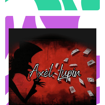
* hors décembre
/Associations/Particuliers)
-10%
pour toutes les prestations ( Professionnels
OFFRE ILLIMITÉE
* hors décembre
sur les prestations mariage
-50€
OFFRE DE BIENVENUE
décembre
pour les anniversaires enfants / adultes *hors
-30€
OFFRE DE BIENVENUE
Magicien - Mentaliste