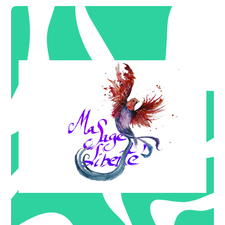
(emotion ou écriture) soit 25€ au lieu de 30€
Inscription à 3 ateliers d'Art The Happy du mercredi
-5€
OFFRE DE BIENVENUE
crâne) pour 60€ au lieu de 70€
10€ Séance découverte Tui Na complet (pied-dos-
-10€
OFFRE DE BIENVENUE
* valeur 25€
temple émotionnelle » offert
Pour trois séances engagés, le Guide « le corps comme
OFFRE DE BIENVENUE
et méridiens à 40€ au lieu de 50€
Séance de découverte Chi Nei Tsang ou Tui Na crânien
-10€
OFFRE DE BIENVENUE
Naturopathe - Energéticienne
MA SAGE LIBERTÉ