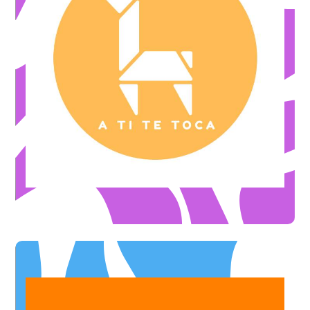
sur votre animation jeux en bois A TI TE TOCA.
-10%
OFFRE ILLIMITÉE
Un jeu en bois ajouté à votre location de jeux.
OFFRE ILLIMITÉE
sur une location de 10 jeux en bois.
-20€
OFFRE DE BIENVENUE
sur ta place pour une murder party.
-30%
OFFRE DE BIENVENUE
Animation spécialisée Jeux en bois
A TI TE TOCA