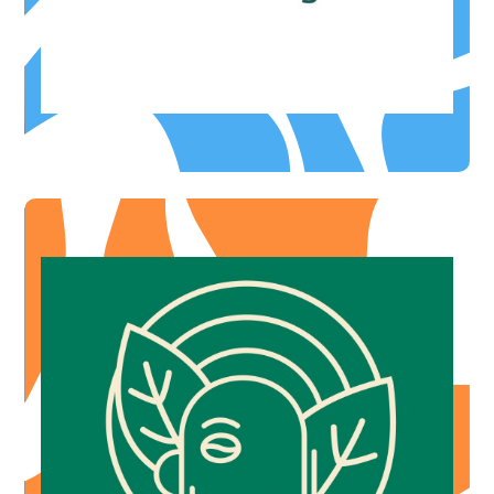
Orientation scolaire
CHABIN COACHING
total
1 boisson du moment + 1 gâteau acheté =-10% sur le
-10%
OFFRE ILLIMITÉE
des 2)
1 boisson achetée, la 2ème à -10% (sur la moins chère
-10%
OFFRE ILLIMITÉE
des 2)
1 boisson achetée, la 2ème à -30% (sur la moins chère
-30%
OFFRE DE BIENVENUE