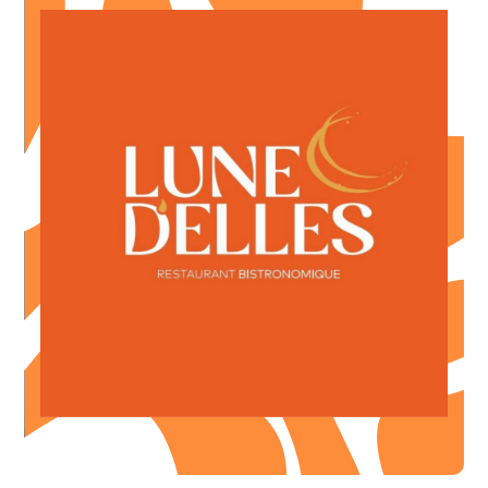
lors de la réservation et à votre arrivée
* valable uniquement sur le menu Découverte - Merci de vous annoncer
découverte à 40 euros
1 café offert pour la consommation d'un menu
OFFRE ILLIMITÉE
votre arrivée
* midi exclusivement - Merci de vous annoncer lors de la réservation et à
-2€
pour l'achat d'un menu du midi à 23€
OFFRE DE BIENVENUE
Restaurant Bistronomique
LUNE D’ELLES