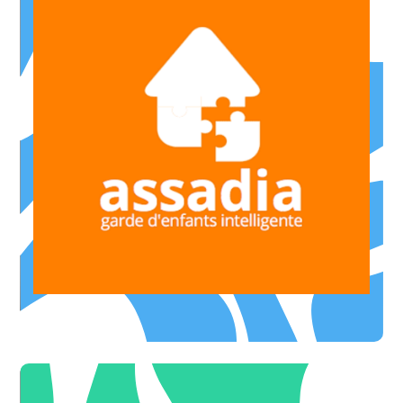
de votre choix
Toutes les 15h de gardes Assadia = 15€ dans la librairie
OFFRE ILLIMITÉE
* Hors mois de septembre
mois de septembre
Frais d'adhésion annuel offert (soit 89€ TTC offert) Hors
OFFRE DE BIENVENUE
Garde d'enfants à domicile
ASSADIA