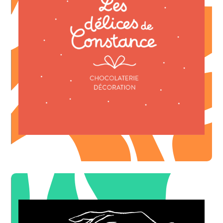
OFFRE DE BIENVENUE
* SUR LA DÉCORATION EXCLUSIVEMENT
Pour 50€ d'achat = 15€ offert
-15€
OFFRE DE BIENVENUE
* SUR LA DÉCORATION EXCLUSIVEMENT
Pour 30€ d'achat = 10€ offert
-10€
OFFRE DE BIENVENUE
CHOCOLATERIE - DÉCORATION
LES DÉLICES DE CONSTANCE