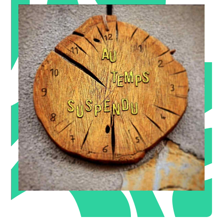
à 60€ au lieu de 90€)
Deuxième séance de 1h + 30minutes offertes (soit 1h30
-30€
OFFRE DE BIENVENUE
48€ au lieu de 60€)
votre Première séance "Découverte" de 1h à -20% (soit
-20%
OFFRE DE BIENVENUE
Espace massage bien-être
AU TEMPS SUSPENDU