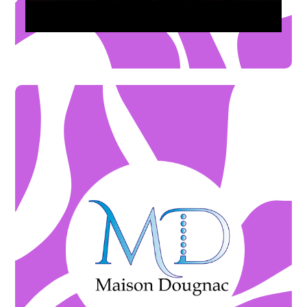
Magicien Axel LUPIN
* soit 80€ au lieu de 100€
d'Art Christophe DOUGNAC
-20€
Inscription à deux stages découvertes au choix - Atelier
OFFRE ILLIMITÉE
* soit une place offerte
Intemporelle Escape Game
-15%
sur une séance pour 6 personnes . Aventure
OFFRE DE BIENVENUE
Building - Aventure Intemporelle escape game
sur une séance pour un EVF OU EFG ou Team
-20%
OFFRE DE BIENVENUE
* soit 45€ au lieu de 50€
Christophe DOUGNAC
-10%
sur le stage découverte de 4h au choix - Atelier d'Art