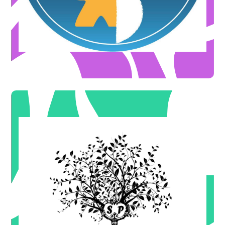
Jeux de société
GUYAJEUX Gers
* uniquement sur la 1ere séance
55€
-20€
1ere seance Sophrologie énergétique - 35€ au lieu de
OFFRE DE BIENVENUE
* Thème Complet + PDF env 20 pages
120€
-21€
Numérologie Karmique Tibétaine - 99€ au lieu de
OFFRE DE BIENVENUE
* Protocole de 4 soins
sur la Chauffe ombilicale - 180€ au lieu de 200€
-20€