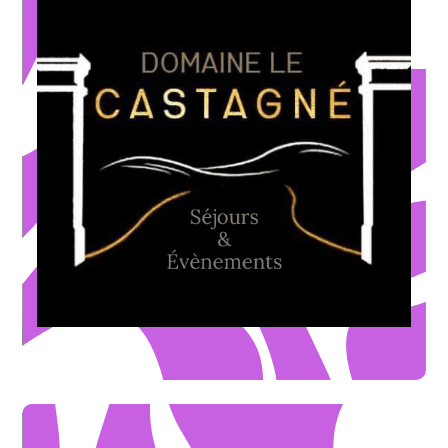
* Saison creuse uniquement - sur les contrats signés en 2026
mariage au domaine
-50€
sur la Location des Housses de chaises pour un
OFFRE DE BIENVENUE
* Domaine ou Extérieur-Contrats signés en 2026 - Offre non cumulable
Audio
-30€
sur la location d'un PACK Borne à selfie et Livre d'Or
OFFRE DE BIENVENUE
* Minimum 30pers - sur les contrats signés en 2026
Mardi au jeudi
-100€
sur l'organisation d'un séminaire au domaine du
OFFRE DE BIENVENUE
* sur les contrats signés en 2026
octobre 2026
€
sur la privatisation d'un mariage sur septembre et
-300
OFFRE DE BIENVENUE
Lieu de réception
DOMAINE LE CASTAGNÉ