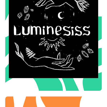
de réduction dès 100€ dépensés
-10€
OFFRE ILLIMITÉE
* (hors épilations)
de réduction sur le soin de votre choix (2eme passage)
-20€
OFFRE DE BIENVENUE
* (hors épilations)
offert sur le soin de votre choix (1er passage)
-15€
OFFRE DE BIENVENUE
Massages | Soins Visages & Corps
LUMINESISS