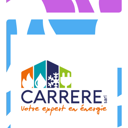
sur les entretiens "chaudière" toute l'année
-5%
OFFRE ILLIMITÉE
sur les installations Chauffage et Climatisation
-10%
OFFRE DE BIENVENUE
Chauffage et climatisation