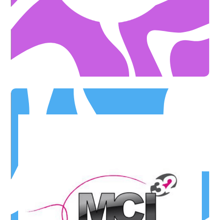
OFFRE DE BIENVENUE
Hébergement - Ateliers créatifs
MAISON DOUGNAC
éléctronique
Audit - Information offert pour le sujet de la facturation
OFFRE DE BIENVENUE
* Cartouches Toners Accessoires (clavier/souris) Connectiques
sur tous les consommables Informatiques
-5%
OFFRE DE BIENVENUE
* Pour tout achat d'ordinateur portable
offerts
Accessoire Sacoche de transport ou Souris sans fil