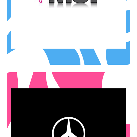
OFFRE DE BIENVENUE
Services Informatiques
MCI 32
Benz) pour tout achat d'une voiture d'occasion
Un coffret d'armagnac offert (édition limitée Mercedes-
OFFRE DE BIENVENUE
* (offre non cumulable)
sur la boutique Mercedes-Benz en concession.
-15%