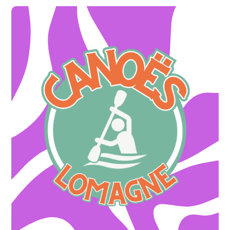
* Sur rdv
sur les sorties évènementielles en "canoë"
-20%
OFFRE ILLIMITÉE
* sur rdv
sur la location d'un canoë
-10%
OFFRE ILLIMITÉE
* Sur rdv - offre appliquée sur le montant total des 6pers et +
de 6pers et +
-15€
offerts sur la balade en canoë d'1h30 pour un GROUPE
OFFRE DE BIENVENUE
Location de canoës
CANOES DE LA LOMAGNE