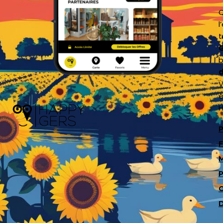
Q
l
t
G
b
d
V
é
H
P