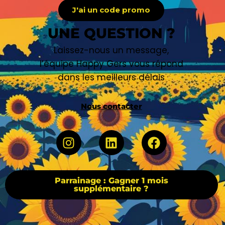
J'ai un code promo
UNE QUESTION ?
Laissez-nous un message,
l’équipe Happy Gers vous répond
dans les meilleurs délais
Nous contacter
Parrainage : Gagner 1 mois
supplémentaire ?