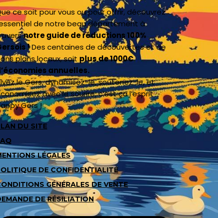
ue ce soit pour vous ou pour offrir, découvrez
’essentiel de notre beau département à
ravers
notre guide de réductions 100%
ersois !
Des centaines de découvertes et de
ons plans locaux, soit
plus de 1000€
’économies annuelles.
ivez le Gers, dynamisez-le, soutenez-le, et
conomisez avec le sourire, c’est ça l’esprit
appy Gers !
LAN DU SITE
FAQ
MENTIONS LÉGALES
POLITIQUE DE CONFIDENTIALITÉ
CONDITIONS GÉNÉRALES DE VENTE
DEMANDE DE RÉSILIATION