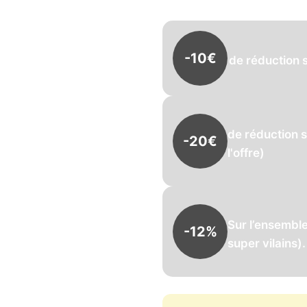
-10€
de réduction s
de réduction s
-20€
l'offre)
Sur l’ensembl
-12%
super vilains)